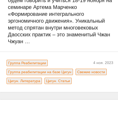
будем говорить и учиться 18-19 ноября на 
семинаре Артема Марченко 
«Формирование интегрального 
эргономичного движения». Уникальный 
метод спрятан внутри многовековых 
Даосских практик – это знаменитый Чжан 
Чжуан …
4 ноя. 2023
Группа Реабилитации
Группа реабилитации на базе Цигун
Свежие новости
Цигун. Литература
Цигун. Статьи