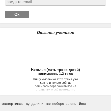
Отзывы учеников
Наталья (мать троих детей)
занимаюсь 1,2 года
Пишу мысленно этот отзыв уже
давно и только сейчас
решилась переложить все на
страничку. А всё потому, что
написать хочется очень много,
а уместить в краткий отзыв
непросто. Не знаю откуда, но
мастер-класс
кундалини
как побороть лень
йога
раньше я думала, что йога - для
пенсионеров, для тех, кто не
ведёт активный образ жизни,