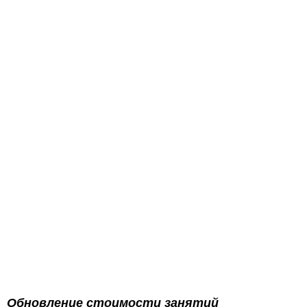
ДОСТИЖЕНИЯ
ЙОГА-ТУРЫ
ЛИТЕРАТУРА
ДОКУМЕНТЫ
Обновление стоимости занятий