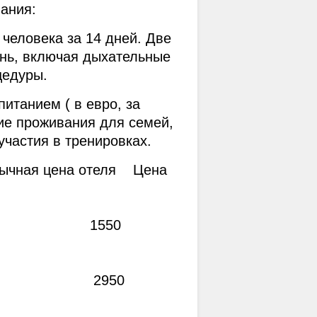
ания:
 человека за 14 дней. Две 
ень, включая дыхательные 
цедуры.
итанием ( в евро, за 
е проживания для семей, 
 участия в тренировках.
ычная цена отеля    Цена 
                   1550             
                    2950             