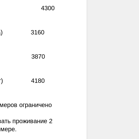
                    4300             
          3160                 
          3870                 
          4180                 
меров ограничено
ать проживание 2 
омере.