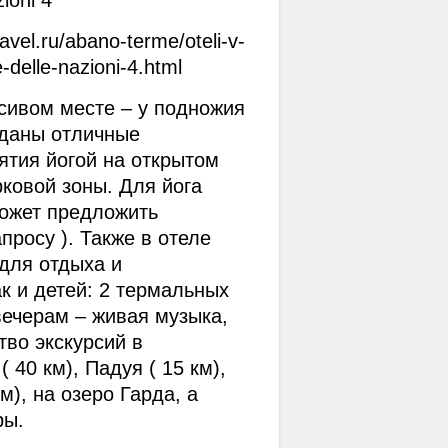
ioni 4*
"Свобода о
Кришнамур
vel.ru/abano-terme/oteli-v-
-delle-nazioni-4.html
11 май. 2015
сивом месте – у подножия 
даны отличные 
тия йогой на открытом 
4 августа 2
ковой зоны. Для йога 
ожет предложить 
28 июн. 2014
Принципы п
просу ). Также в отеле 
йоги "Разви
ля отдыха и 
6 авг. 2019
к и детей: 2 термальных 
ечерам – живая музыка, 
во экскурсий в 
40 км), Падуя ( 15 км), 
м), на озеро Гарда, а 
ры.