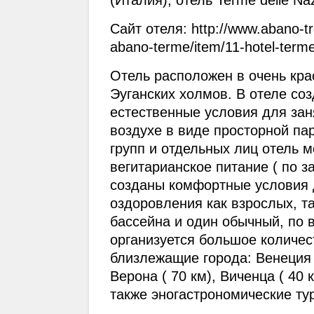
(Италия), отель Terme delle Naz
Сайт отеля: http://www.abano-tra
abano-terme/item/11-hotel-terme
Отель расположен в очень кра
Эуганских холмов. В отеле соз
естественные условия для заня
воздухе в виде просторной пар
групп и отдельных лиц отель м
вегитарианское питание ( по за
созданы комфортные условия д
оздоровления как взрослых, та
бассейна и один обычный, по в
организуется большое количест
близлежащие города: Венеция ( 
Верона ( 70 км), Виченца ( 40 к
также эногастрономические ту