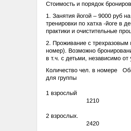
Cтоимость и порядок брониров
1. Занятия йогой – 9000 руб на
тренировки по хатха -йоге в д
практики и очистительные про
2. Проживание с трехразовым п
номер). Возможно бронировани
в т.ч. с детьми, независимо от
Количество чел. в номере   Об
для группы
1 взрослый                                 
                       1210
2 взрослых.                                
                       2420