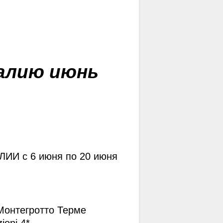
алию июнь
"ГХЕРАНД
24 апр. 2015
И c 6 июня по 20 июня 
ХАТХА-ЙО
18 сен. 2016
онтегротто Терме 